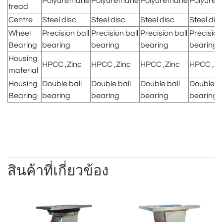
Polyurethane
Polyurethane
Polyurethane
Polyuret
tread
Centre
Steel disc
Steel disc
Steel disc
Steel dis
Wheel
Precision ball
Precision ball
Precision ball
Precision
Bearing
bearing
bearing
bearing
bearing
Housing
HPCC ,Zinc
HPCC ,Zinc
HPCC ,Zinc
HPCC ,Zi
material
Housing
Double ball
Double ball
Double ball
Double ba
Bearing
bearing
bearing
bearing
bearing
สินค้าที่เกี่ยวข้อง