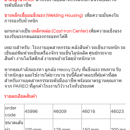
ระดับมืออาชีพ
ขาเหล็กเชื่อมแข็งแรง (Welding Housing)
เพิ่มความมั่นคงใน
การรองรับน้ำหนัก
แกนกลางเป็น
เหล็กหล่อ (Cast Iron Center) เ
พิ่มความแข็งแรง
รองรับแรงกดและแรงกระแทกได้ดี
เหมาะสำหรับ : โรงงานอุตสาหกรรม คลังสินค้า รถเข็นงานหนัก รถ
เข็นแม่พิมพ์ รถเข็นเครื่องจักร รถเข็นไลน์ผลิต ศูนย์กระจาย
สินค้า งานโลจิสติกส์ งานขนย้ายวัสดุน้ำหนักมาก
หากคุณกำลังมองหา ลูกล้อ Heavy Duty ที่แข็งแรง ทนทาน รับ
น้ำหนักสูง และใช้งานได้ยาวนาน รุ่นนี้คือคำตอบที่คุ้มค่าที่สุด
สำหรับงานอุตสาหกรรมระดับมืออาชีพ พร้อมมาตรฐานคุณภาพ
จาก PAREO ที่ลูกค้าโรงงานไว้วางใจทั่วประเทศ
รายละเอียดสินค้า
order
45996
46009
46016
46023
code
ขนาดเส้น
ผ่า
100 mm.
125 mm.
150 mm.
200 mm