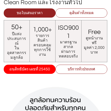
Clean Room และโรงงานทั่วไป
ขอใบเสนอราคา
ดูสินค้าทั้งหมด
50+
ISO900
1,000+
Free
ปีแห่ง
1
รายการ
ดูหน้างาน
ประสบการ
สินค้า
มาตรฐาน
ฟรี
ณ์
ครอบคลุม
สากล
มูลค่า 2,000
ใน
ทุกการใช้
ผ่านการ
บาท
อุตสาหกรร
งาน
ทดสอบจริง
มลูกล้อ
อนุสิทธิบัตร เลขที่ 25450
บริการทั่วประเทศ