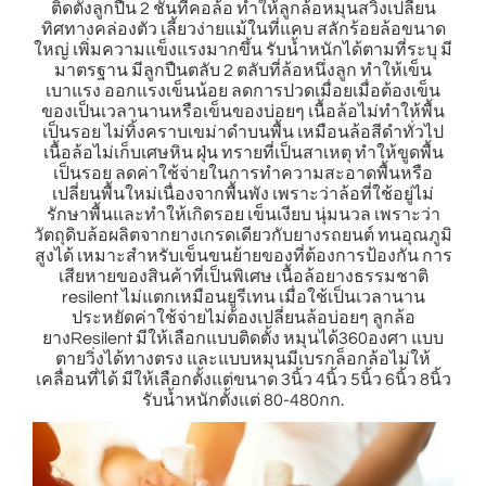
ติดตั้งลูกปืน 2 ชั้นที่คอล้อ ทำให้ลูกล้อหมุนสวิงเปลี่ยน
ทิศทางคล่องตัว เลี้ยวง่ายแม้ในที่แคบ สลักร้อยล้อขนาด
ใหญ่ เพิ่มความแข็งแรงมากขึ้น รับน้ำหนักได้ตามที่ระบุ มี
มาตรฐาน มีลูกปืนตลับ 2 ตลับที่ล้อหนึ่งลูก ทำให้เข็น
เบาแรง ออกแรงเข็นน้อย ลดการปวดเมื่อยเมื่อต้องเข็น
ของเป็นเวลานานหรือเข็นของบ่อยๆ เนื้อล้อไม่ทำให้พื้น
เป็นรอย ไม่ทิ้งคราบเขม่าดำบนพื้น เหมือนล้อสีดำทั่วไป
เนื้อล้อไม่เก็บเศษหิน ฝุ่น ทรายที่เป็นสาเหตุ ทำให้ขูดพื้น
เป็นรอย ลดค่าใช้จ่ายในการทำความสะอาดพื้นหรือ
เปลี่ยนพื้นใหม่เนื่องจากพื้นพัง เพราะว่าล้อที่ใช้อยู่ไม่
รักษาพื้นและทำให้เกิดรอย เข็นเงียบ นุ่มนวล เพราะว่า
วัตถุดิบล้อผลิตจากยางเกรดเดียวกับยางรถยนต์ ทนอุณภูมิ
สูงได้ เหมาะสำหรับเข็นขนย้ายของที่ต้องการป้องกัน การ
เสียหายของสินค้าที่เป็นพิเศษ เนื้อล้อยางธรรมชาติ
resilent ไม่แตกเหมือนยูรีเทน เมื่อใช้เป็นเวลานาน
ประหยัดค่าใช้จ่ายไม่ต้องเปลี่ยนล้อบ่อยๆ ลูกล้อ
ยางResilent มีให้เลือกแบบติดตั้ง หมุนได้360องศา แบบ
ตายวิ่งได้ทางตรง และแบบหมุนมีเบรกล็อกล้อไม่ให้
เคลื่อนที่ได้ มีให้เลือกตั้งแต่ขนาด 3นิ้ว 4นิ้ว 5นิ้ว 6นิ้ว 8นิ้ว
รับน้ำหนักตั้งแต่ 80-480กก.