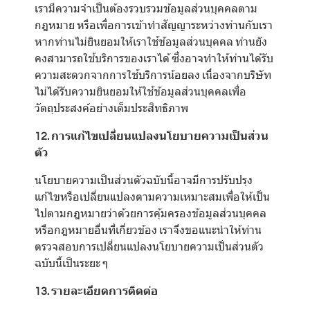
เรามีความจำเป็นต้องรวบรวมข้อมูลส่วนบุคคลตาม
กฎหมาย หรือเพื่อการเข้าทำสัญญาระหว่างท่านกับเรา
หากท่านไม่ยินยอมให้เราใช้ข้อมูลส่วนบุคคล ท่านยัง
คงสามารถใช้บริการของเราได้ ซึ่งอาจทำให้ท่านได้รับ
ความสะดวกจากการใช้บริการน้อยลง เนื่องจากบริษัท
ไม่ได้รับความยินยอมให้ใช้ข้อมูลส่วนบุคคลเพื่อ
วัตถุประสงค์อย่างเต็มประสิทธิภาพ
12. การแก้ไขเปลี่ยนแปลงนโยบายความเป็นส่วน
ตัว
นโยบายความเป็นส่วนตัวฉบับนี้อาจมีการปรับปรุง
แก้ไขหรือเปลี่ยนแปลงตามความเหมาะสมเพื่อให้เป็น
ไปตามกฎหมายว่าด้วยการคุ้มครองข้อมูลส่วนบุคคล
หรือกฎหมายอื่นที่เกี่ยวข้อง เราจึงขอแนะนำให้ท่าน
ตรวจสอบการเปลี่ยนแปลงนโยบายความเป็นส่วนตัว
ฉบับนี้เป็นระยะ ๆ
13. รายละเอียดการติดต่อ