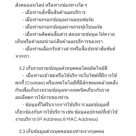
สังคมออนไลน์ หรือทางช่องทางใด ๆ
- เมื่อท่านสั่งซื้อสินค้าและบริการ
- เมื่อท่านกรอกข้อมูลผ่านแบบฟอร์ม
- เมื่อท่านกรอกข้อมูลผ่านกระทู้เว็บบอร์ด
- เมื่อท่านติดต่อสื่อสาร สอบถามข้อมูล ให้ความ
เห็นหรือคำแนะนำแก่สินค้าและบริการของเรา
- เมื่อท่านเลือกรับข่าวสารหรือสื่อประชาสัมพันธ์
จากเรา
3.2 เก็บรวบรวมข้อมูลส่วนบุคคลโดยอัตโนมัติ
- เมื่อท่านเข้าชมหรือใช้บริการเว็บไซต์ที่มีการใช้
คุกกี้ (Cookies) หรือเทคโนโลยีที่มีลักษณะคล้ายคลึง
กันเพื่อเก็บรวบรวมข้อมูลทางเทคนิคเกี่ยวกับราย
ละเอียดการใช้งานของท่าน
- ข้อมูลที่ได้รับจากการใช้บริการ และข้อมูลที่
เกี่ยวข้องกับการใช้บริการ เช่น ข้อมูลอุปกรณ์ที่เข้าใช้
งานบริการ (IP Address & MAC Address)
3.3 เก็บข้อมูลส่วนบุคคลของท่านจากบุคคล