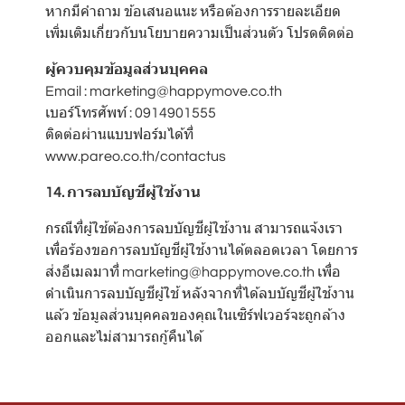
หากมีคำถาม ข้อเสนอแนะ หรือต้องการรายละเอียด
เพิ่มเติมเกี่ยวกับนโยบายความเป็นส่วนตัว โปรดติดต่อ
ผู้ควบคุมข้อมูลส่วนบุคคล
Email : marketing@happymove.co.th
เบอร์โทรศัพท์ : 0914901555
ติดต่อผ่านแบบฟอร์มได้ที่
www.pareo.co.th/contactus
14. การลบบัญชีผู้ใช้งาน
กรณีที่ผู้ใช้ต้องการลบบัญชีผู้ใช้งาน สามารถแจ้งเรา
เพื่อร้องขอการลบบัญชีผู้ใช้งานได้ตลอดเวลา โดยการ
ส่งอีเมลมาที่ marketing@happymove.co.th เพื่อ
ดำเนินการลบบัญชีผู้ใช้ หลังจากที่ได้ลบบัญชีผู้ใช้งาน
แล้ว ข้อมูลส่วนบุคคลของคุณในเซิร์ฟเวอร์จะถูกล้าง
ออกและไม่สามารถกู้คืนได้