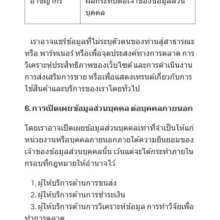
อาชญากร
ผลกระทบต่อเจ้าของข้อมูลส่วน
บุคคล
เราอาจแชร์ข้อมูลที่ไม่ระบุตัวตนของท่านสู่สาธารณะ
หรือ พาร์ทเนอร์ หรือเพื่อจุดประสงค์ทางการตลาด การ
วิเคราะห์ประสิทธิภาพของเว็บไซต์ และการดำเนินงาน
การส่งเสริมการขาย หรือเพื่อแสดงเทรนด์เกี่ยวกับการ
ใช้สินค้าและบริการของเราโดยทั่วไป
6. การเปิดเผยข้อมูลส่วนบุคคล ต่อบุคคลภายนอก
โดยเราอาจเปิดเผยข้อมูลส่วนบุคคลเท่าที่จำเป็นให้แก่
หน่วยงานหรือบุคคลภายนอกภายใต้ความยินยอมของ
เจ้าของข้อมูลส่วนบุคคลนั้น เว้นแต่จะได้กระทำภายใน
กรอบที่กฎหมายให้อำนาจไว้
1. ผู้ให้บริการด้านการขนส่ง
2. ผู้ให้บริการด้านการชำระเงิน
3. ผู้ให้บริการด้านการวิเคราะห์ข้อมูล การทำวิจัยเพื่อ
ทำการตลาด