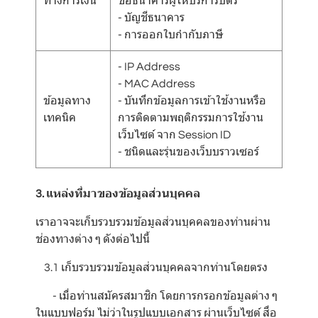
ทางการเงิน
ชื่อธนาคารผู้ให้บริการบัตร
- บัญชีธนาคาร
- การออกใบกำกับภาษี
- IP Address
- MAC Address
ข้อมูลทาง
- บันทึกข้อมูลการเข้าใช้งานหรือ
เทคนิค
การติดตามพฤติกรรมการใช้งาน
เว็บไซต์ จาก Session ID
- ชนิดและรุ่นของเว็บบราวเซอร์
3. แหล่งที่มาของข้อมูลส่วนบุคคล
เราอาจจะเก็บรวบรวมข้อมูลส่วนบุคคลของท่านผ่าน
ช่องทางต่าง ๆ ดังต่อไปนี้
3.1 เก็บรวบรวมข้อมูลส่วนบุคคลจากท่านโดยตรง
- เมื่อท่านสมัครสมาชิก โดยการกรอกข้อมูลต่าง ๆ
ในแบบฟอร์ม ไม่ว่าในรูปแบบเอกสาร ผ่านเว็บไซต์ สื่อ