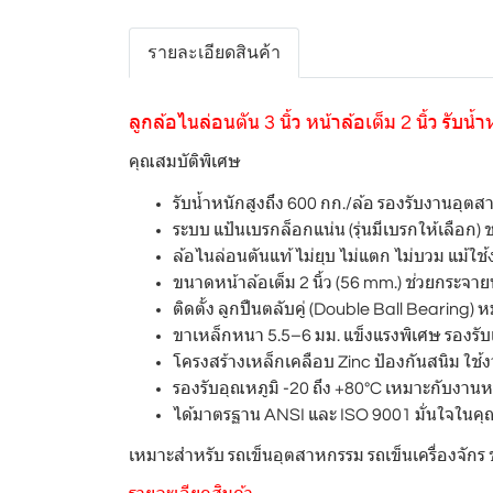
รายละเอียดสินค้า
ลูกล้อไนล่อนตัน 3 นิ้ว หน้าล้อเต็ม 2 นิ้ว ร
คุณสมบัติพิเศษ
รับน้ำหนักสูงถึง 600 กก./ล้อ รองรับงานอุต
ระบบ แป้นเบรกล็อกแน่น (รุ่นมีเบรกให้เลือก)
ล้อไนล่อนตันแท้ ไม่ยุบ ไม่แตก ไม่บวม แม้ใช
ขนาดหน้าล้อเต็ม 2 นิ้ว (56 mm.) ช่วยกระจายน
ติดตั้ง ลูกปืนตลับคู่ (Double Ball Bearing) ห
ขาเหล็กหนา 5.5–6 มม. แข็งแรงพิเศษ รองรั
โครงสร้างเหล็กเคลือบ Zinc ป้องกันสนิม ใช
รองรับอุณหภูมิ -20 ถึง +80°C เหมาะกับ
ได้มาตรฐาน ANSI และ ISO 9001 มั่นใจในค
เหมาะสำหรับ รถเข็นอุตสาหกรรม รถเข็นเครื่องจักร 