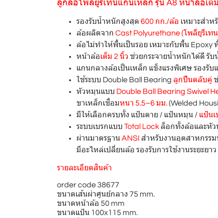
ลูกล้อโพลียูรีเทนแกนเหล็ก รุ่น A8 หน้าล้อเต็
รองรับน้ำหนักสูงสุด
600 กก./ล้อ
เหมาะสำหรั
ล้อผลิตจาก
Cast Polyurethane (โพลียูรีเทน
ล้อไม่ทำให้พื้นเป็นรอย เหมาะกับพื้น Epoxy พ
หน้าล้อ
เต็ม 2 นิ้ว
ช่วยกระจายน้ำหนักได้ดี รับน
แกนกลางล้อเป็นเหล็ก แข็งแรงพิเศษ รองรั
ใช้ระบบ Double Ball Bearing
ลูกปืนตลับคู่
ช
หัวหมุนแบบ
Double Ball Bearing Swivel 
ขาเหล็กเชื่อม
หนา 5.5–6 มม.
(Welded Housin
มีให้เลือกครบทั้ง แป้นตาย / แป้นหมุน /
แป้นเ
ระบบเบรกแบบ
Total Lock
ล็อกทั้งล้อและหั
ผ่านมาตรฐาน
ANSI
สำหรับงานอุตสาหกรรมหน
มีอะไหล่เปลี่ยนล้อ รองรับการใช้งานระยะยาว 
รายละเอียดสินค้า
order code 38677
ขนาดเส้นผ่าศูนย์กลาง 75 mm.
ขนาดหน้าล้อ 50 mm
ขนาดแป้น 100x115 mm.