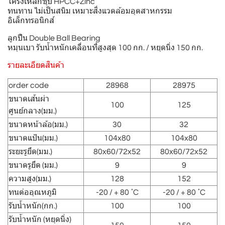
โครงเหล็กชุบ HPCC+Zinc
ทนทาน ไม่เป็นสนิม เหมาะสิ่งแวดล้อมอุตสาหกรรม
อิเล็กทรอนิกส์
ลูกปืน Double Ball Bearing
หมุนเบา รับน้ำหนักเคลื่อนที่สูงสุด 100 กก. / หยุดนิ่ง 150 กก.
รายละเอียดสินค้า
order code
28968
28975
ขนาดเส้นผ่า
100
125
ศูนย์กลาง(มม.)
ขนาดหน้าล้อ(มม.)
30
32
ขนาดแป้น(มม.)
104x80
104x80
ระยะรูยึด(มม.)
80x60/72x52
80x60/72x52
ขนาดรูยึด (มม.)
9
9
ความสูง(มม.)
128
152
ทนต่ออุณหภูมิ
-20 / + 80 ํC
-20 / + 80 ํC
รับน้ำหนัก(กก.)
100
100
รับน้ำหนัก (หยุดนิ่ง)