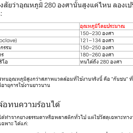
ยว่าอุณหภูมิ 280 องศานั้นสูงแค่ไหน ลองเปร
:
อุณหภูมิโดยประมาณ
150–230 องศา
utoclave)
121–134 องศา
หกรรม
150–250 องศา
าร
180–260 องศา
ริโอ
ทนได้ถึง 280 องศา
อุณหภูมิสูงกว่าสภาพแวดล้อมที่ใช้งานจริงนี้ คือ "กันชน" ที
ีอายุการใช้งานยาวนาน
ห้ล้อทนความร้อนได้
ได้ทำจากยางธรรมดาหรือพลาสติกทั่วไป แต่ใช้วัสดุเฉพาะทาง
เฉพาะ ได้แก่: