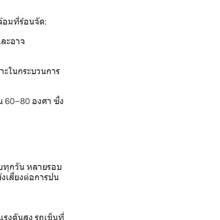
อมที่ร้อนจัด:
 และอาจ
ฉพาะในกระบวนการ
น 60–80 องศา ซึ่ง
อบทุกวัน หลายรอบ
ังเสี่ยงต่อการปน
งดันสูง รถเข็นที่