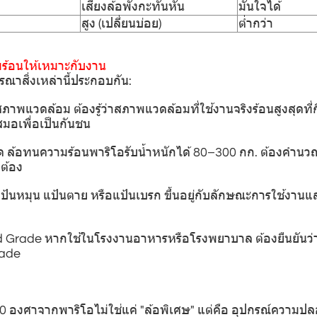
เสี่ยงล้อพังกะทันหัน
มั่นใจได้
สูง (เปลี่ยนบ่อย)
ต่ำกว่า
มร้อนให้เหมาะกับงาน
ารณาสิ่งเหล่านี้ประกอบกัน:
ภาพแวดล้อม ต้องรู้ว่าสภาพแวดล้อมที่ใช้งานจริงร้อนสูงสุดที่
เสมอเพื่อเป็นกันชน
ุด ล้อทนความร้อนพาริโอรับน้ำหนักได้ 80–300 กก. ต้องคำน
กต้อง
แป้นหมุน แป้นตาย หรือแป้นเบรก ขึ้นอยู่กับลักษณะการใช้งาน
 Grade หากใช้ในโรงงานอาหารหรือโรงพยาบาล ต้องยืนยันว่าล
rade
 องศาจากพาริโอไม่ใช่แค่ "ล้อพิเศษ" แต่คือ อุปกรณ์ความปลอ