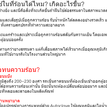
้ในที่ร้อนได้ไหม? เกิดอะไรขึ้น?
งยิ่ง และนี่คือสิ่งที่จะเกิดขึ้นถ้าฝืนใช้ล้อธรรมดาในสภาพแวดล้
มและเสียรูปเมื่อถูกความร้อน รับน้ำหนักได้ลดลงอย่างรวดเร็ว
 ทิ้งคราบสกปรกที่ทำความสะอาดยาก
 จะแตกร้าวและเปราะเมื่อถูกความร้อนสลับกับความเย็น โดยเ
ตู้อบบ่อยครั้ง
ทานกว่ายางธรรมดา แต่ก็เสื่อมสภาพได้เร็วมากเมื่ออุณหภูมิเกิ
อมที่ใช้งานจริงในโรงงานส่วนใหญ่มาก
้อทนความร้อน?
ะขนมปัง
ภูมิสูงถึง 200–230 องศา รถเข็นถาดขนมที่ต้องเข็นเข้าออกตู้
ช้ล้อทนความร้อนเท่านั้น มิฉะนั้นจะต้องเปลี่ยนล้อบ่อยมาก และย
ล้อที่หลอมละลายลงในผลิตภัณฑ์
ถานพยาบาล
ื้ออุปกรณ์ทางการแพทย์ด้วย Autoclave ใช้อุณหภูมิและไอน้ำแร